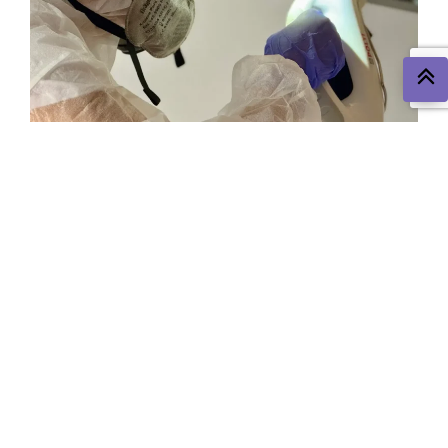
Les nuisibles les plus
courants à La Unión et
environs
Dans la région de La Unión, certains nuisibles sont plus
récurrents en raison de leur environnement. Ci-dessous,
nous vous présentons les plus habituels et comment