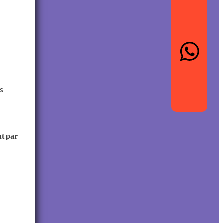
s
t par