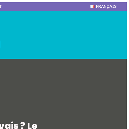
T
FRANÇAIS
vais ? Le