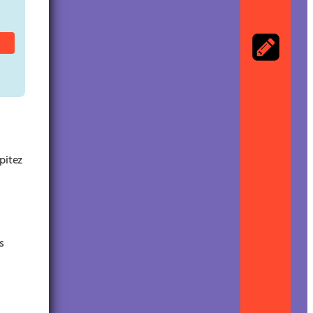
pitez
es
u