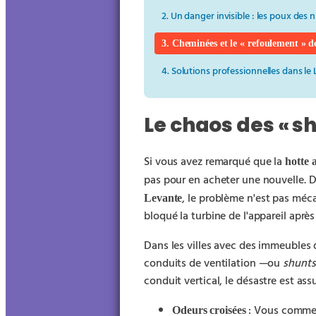
2. Un danger invisible : les poux des n
3. Cheminées et le « refoulement » d
4. Solutions professionnelles dans le
Le chaos des « s
Si vous avez remarqué que la
hotte 
pas pour en acheter une nouvelle. D
, le problème n'est pas mécan
Levante
bloqué la turbine de l'appareil aprè
Dans les villes avec des immeuble
conduits de ventilation —ou
shunts
conduit vertical, le désastre est ass
: Vous commenc
Odeurs croisées