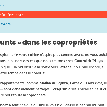
ids
e fumée en hiver
 Levante.
hunts » dans les copropriétés
n'aspire plus comme avant, ne vous préci
aspirante de votre cuisine
ans la plupart des cas que nous traitons chez
Control de Plagas
ique : un nid obstrue la sortie vers l'extérieur ou, pire encore, a
s être tombé dans le conduit.
s d'appartements, comme
,
ou
, l
Molina de Segura
Lorca
Torrevieja
— sont généralement partagés. Lorsqu'un oiseau niche en haut d
uré pour toute la copropriété :
ez à sentir ce que cuisine le voisin du dessous car l'air n'a plus