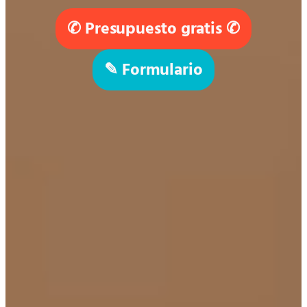
✆ Presupuesto gratis ✆
✎ Formulario