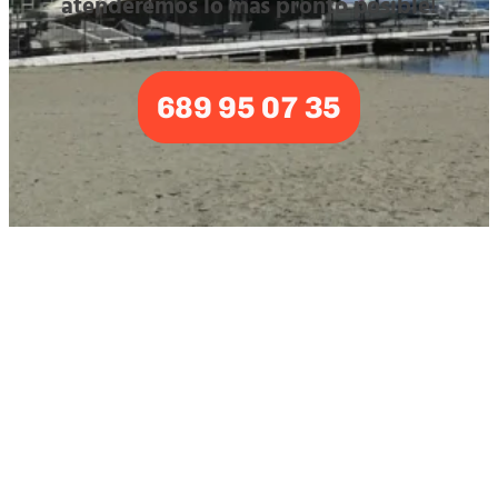
atenderemos lo más pronto posible
!
689 95 07 35