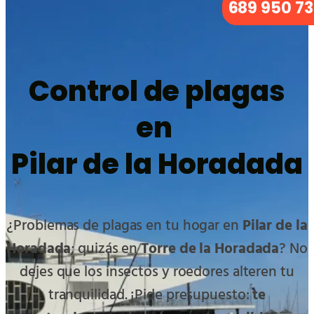
689 950 7
Control de plagas
en
Pilar de la Horadada
¿Problemas de plagas en tu hogar en
Pilar de la
Horadada
; quizás en
Torre de la Horadada
? No
dejes que los insectos y roedores alteren tu
tranquilidad. ¡Pide presupuesto:
te