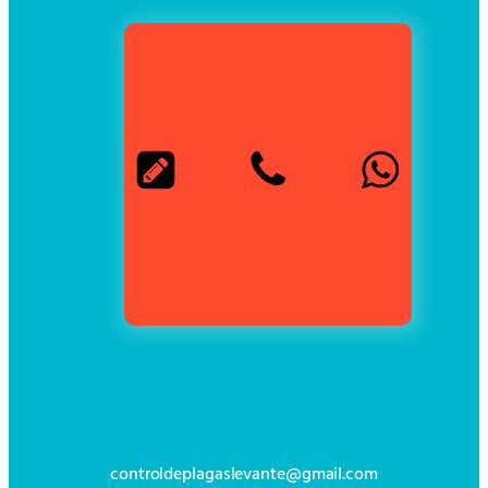
controldeplagaslevante@gmail.com