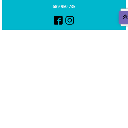
689 950 735
Control de plagas en Murcia
Fumigación de cucarachas
Fumigar chinches
Fumigación hormigas
Eliminar ratas
Eliminar termitas en Murcia
Desinsectación Cartagena