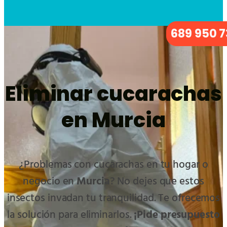
689 950 
Eliminar cucarachas
en Murcia
¿Problemas con cucarachas en tu hogar o
negocio en
Murcia
? No dejes que estos
insectos invadan tu tranquilidad. Te ofrecemos
la solución para eliminarlos.
¡Pide presupuesto