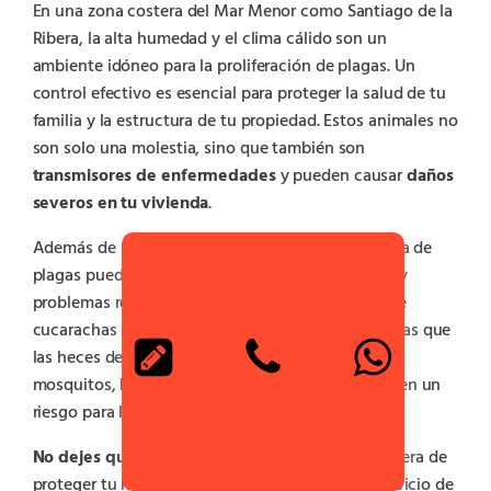
En una zona costera del Mar Menor como Santiago de la
Ribera, la alta humedad y el clima cálido son un
ambiente idóneo para la proliferación de plagas. Un
control efectivo es esencial para proteger la salud de tu
familia y la estructura de tu propiedad. Estos animales no
son solo una molestia, sino que también son
transmisores de enfermedades
y pueden causar
daños
severos en tu vivienda
.
Además de propagar bacterias y virus, la presencia de
plagas puede desencadenar reacciones alérgicas y
problemas respiratorios. Por ejemplo, los restos de
cucarachas pueden contaminar alimentos, mientras que
las heces de las ratas son potentes alérgenos. Los
mosquitos, habituales en la zona, también suponen un
riesgo para la salud pública.
No dejes que el problema avance
. La mejor manera de
proteger tu hogar y tu tranquilidad es con un servicio de