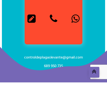
controldeplagaslevante@gmail.com
689 950 735